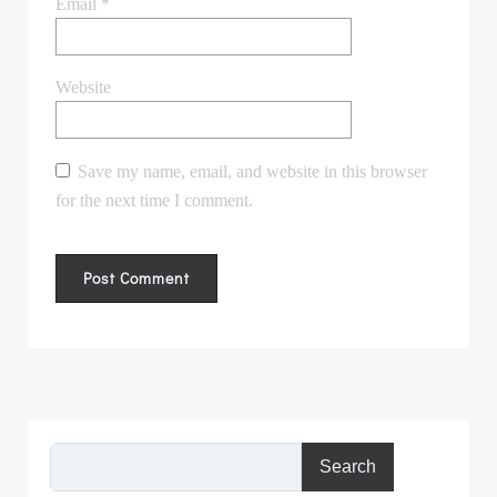
Email
*
Website
Save my name, email, and website in this browser
for the next time I comment.
Search