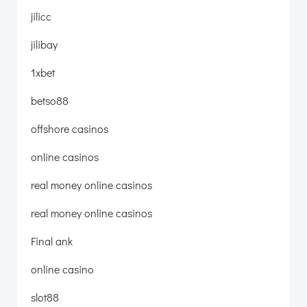
jilicc
jilibay
1xbet
betso88
offshore casinos
online casinos
real money online casinos
real money online casinos
Final ank
online casino
slot88