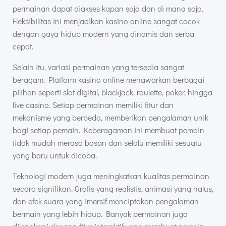
permainan dapat diakses kapan saja dan di mana saja.
Fleksibilitas ini menjadikan kasino online sangat cocok
dengan gaya hidup modern yang dinamis dan serba
cepat.
Selain itu, variasi permainan yang tersedia sangat
beragam. Platform kasino online menawarkan berbagai
pilihan seperti slot digital, blackjack, roulette, poker, hingga
live casino. Setiap permainan memiliki fitur dan
mekanisme yang berbeda, memberikan pengalaman unik
bagi setiap pemain. Keberagaman ini membuat pemain
tidak mudah merasa bosan dan selalu memiliki sesuatu
yang baru untuk dicoba.
Teknologi modern juga meningkatkan kualitas permainan
secara signifikan. Grafis yang realistis, animasi yang halus,
dan efek suara yang imersif menciptakan pengalaman
bermain yang lebih hidup. Banyak permainan juga