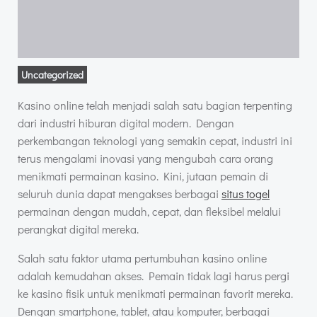
Uncategorized
Kasino online telah menjadi salah satu bagian terpenting
dari industri hiburan digital modern. Dengan
perkembangan teknologi yang semakin cepat, industri ini
terus mengalami inovasi yang mengubah cara orang
menikmati permainan kasino. Kini, jutaan pemain di
seluruh dunia dapat mengakses berbagai
situs togel
permainan dengan mudah, cepat, dan fleksibel melalui
perangkat digital mereka.
Salah satu faktor utama pertumbuhan kasino online
adalah kemudahan akses. Pemain tidak lagi harus pergi
ke kasino fisik untuk menikmati permainan favorit mereka.
Dengan smartphone, tablet, atau komputer, berbagai